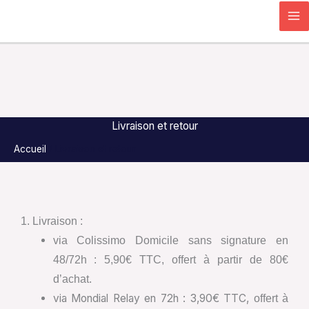
Aller
Search...
au
contenu
Livraison et retour
Accueil
Livraison et retour
1. Livraison :
via Colissimo Domicile sans signature en
48/72h : 5,90€ TTC, offert à partir de 80€
d’achat.
via Mondial Relay en 72h : 3,90€ TTC,
offert à