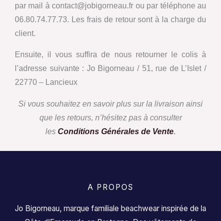
par mail à contact@jobigorneau.fr ou par téléphone au
06.80.74.77.73. Les frais de retour sont à la charge du
client.
Ensuite, il vous suffira de nous retourner le colis à
l’adresse suivante : Jo Bigorneau / 51, rue de L’Islet /
22770 – Lancieux
Si vous souhaitez en savoir plus sur la livraison ainsi
que les retours, n’hésitez pas à consulter
les
Conditions Générales de Vente
.
A PROPOS
Jo Bigorneau, marque familiale beachwear inspirée de la