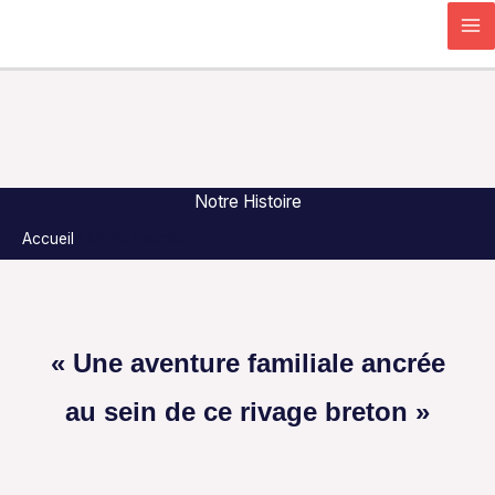
Aller
Search...
au
contenu
Notre Histoire
Accueil
Notre Histoire
« Une aventure familiale ancrée
au sein de ce rivage breton »