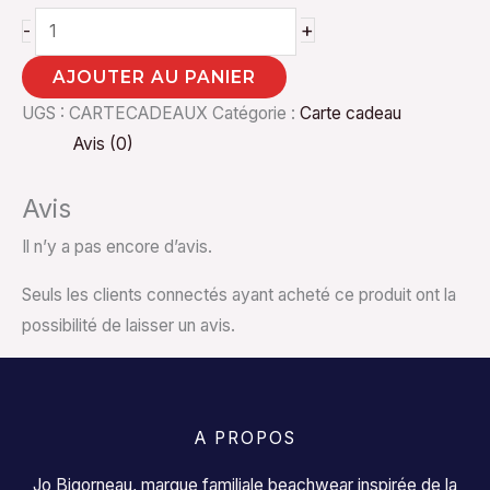
+
-
AJOUTER AU PANIER
UGS :
CARTECADEAUX
Catégorie :
Carte cadeau
Avis (0)
Avis
Il n’y a pas encore d’avis.
Seuls les clients connectés ayant acheté ce produit ont la
possibilité de laisser un avis.
A PROPOS
Jo Bigorneau, marque familiale beachwear inspirée de la