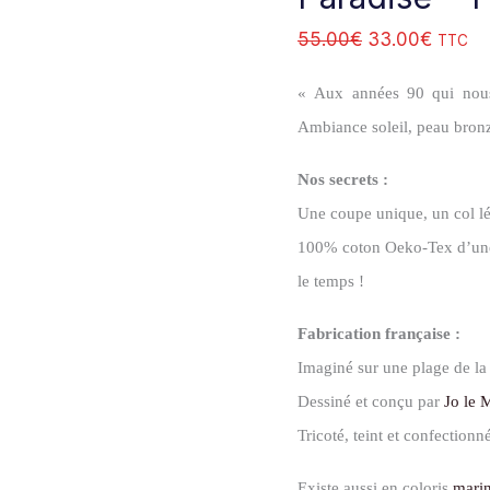
55.00
€
33.00
€
TTC
« Aux années 90 qui nous
Ambiance soleil, peau bronzé
Nos secrets :
Une coupe unique, un col lég
100% coton Oeko-Tex d’une qu
le temps !
Fabrication française :
Imaginé sur une plage de l
Dessiné et conçu par
Jo le 
Tricoté, teint et confectionn
Existe aussi en coloris
mari