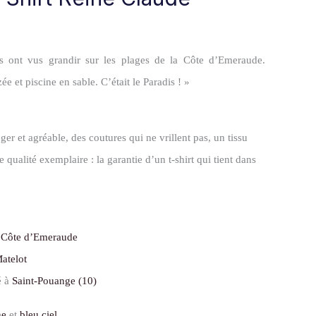
 ont vus grandir sur les plages de la Côte d’Emeraude.
e et piscine en sable. C’était le Paradis ! »
er et agréable, des coutures qui ne vrillent pas, un tissu
alité exemplaire : la garantie d’un t-shirt qui tient dans
a
Côte d’Emeraude
Matelot
é à
Saint-Pouange (10)
ne
et
bleu ciel