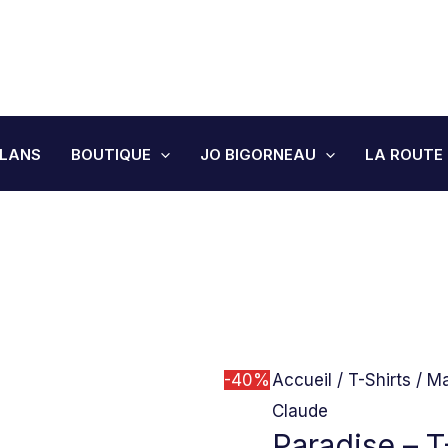
LIVRAISON MONDIAL RELAY GRATUITE - EXPÉDITION SOUS 24H/48H
quantité
Le
Le
de
prix
prix
Paradise -
initial
actuel
JO BIGORNEAU
T-
était :
est :
Shirt
55.00€.
33.00€
PLANS
BOUTIQUE
JO BIGORNEAU
LA ROUTE
Reine
Claude
-40%
Accueil
/
T-Shirts
/
Ma
Claude
Paradise – T