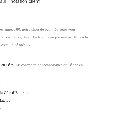
 sur
1
notation client
 des années 80, notre short de bain néo-rétro vous
vos activités, du surf à la voile en passant par le beach-
c’est l’allié idéal. »
 en Isère
, LE concentré de technologies qui sèche en
 la
Côte d’Emeraude
Matelot
)