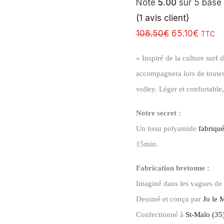
Noté
5.00
sur 5 basé
(
1
avis client)
108.50
€
65.10
€
TTC
« Inspiré de la culture surf
accompagnera lors de toutes 
volley. Léger et confortable, 
Notre secret :
Un tissu polyamide
fabriqué
15min.
Fabrication bretonne :
Imaginé dans les vagues de
Dessiné et conçu par
Jo le 
Confectionné à
St-Malo (35