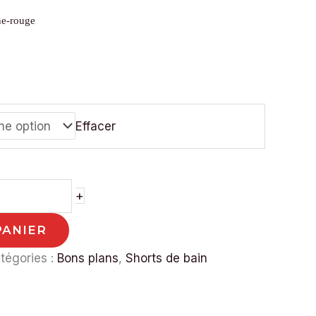
ne-rouge
Effacer
+
PANIER
tégories :
Bons plans
,
Shorts de bain