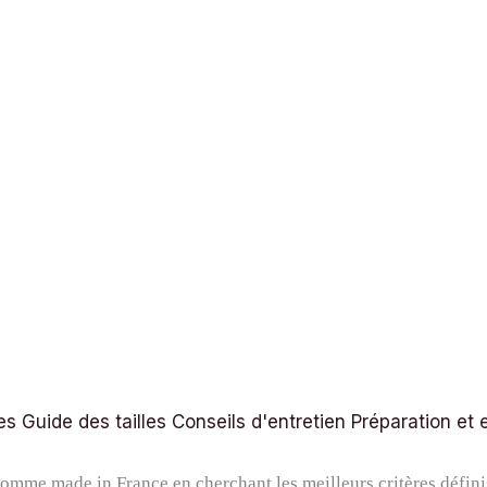
es
Guide des tailles
Conseils d'entretien
Préparation et 
homme made in France en cherchant les meilleurs critères défin