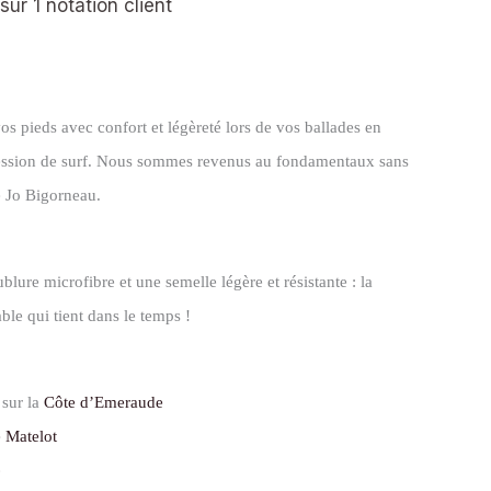
 sur
1
notation client
vos pieds avec confort et légèreté lors de vos ballades en
ession de surf. Nous sommes revenus au fondamentaux sans
e Jo Bigorneau.
blure microfibre et une semelle légère et résistante : la
ble qui tient dans le temps !
 sur la
Côte d’Emeraude
e Matelot
)