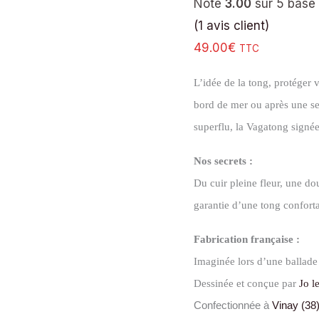
Noté
3.00
sur 5 basé
(
1
avis client)
49.00
€
TTC
L’idée de la tong, protéger 
bord de mer ou après une s
superflu, la Vagatong signé
Nos secrets :
Du cuir pleine fleur, une dou
garantie d’une tong conforta
Fabrication française :
Imaginée lors d’une ballade
Dessinée et conçue par
Jo l
Confectionnée à
Vinay (38