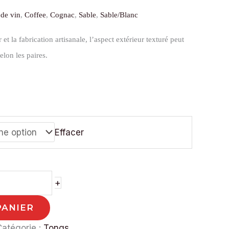
 de vin
,
Coffee
,
Cognac
,
Sable
,
Sable/Blanc
r et la fabrication artisanale, l’aspect extérieur texturé peut
lon les paires.
Effacer
+
PANIER
Catégorie :
Tongs