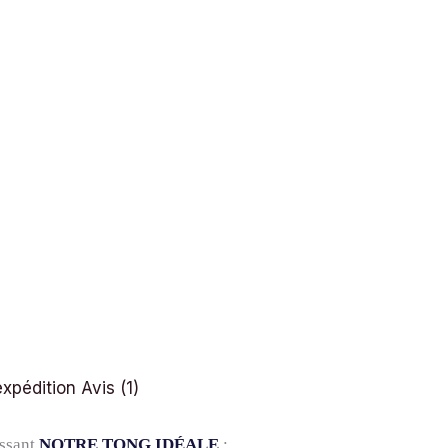
expédition
Avis (1)
issant
NOTRE TONG IDÉALE
: