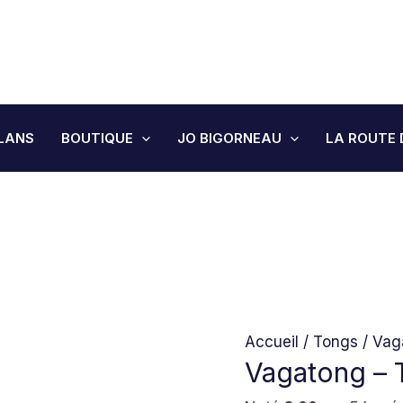
LIVRAISON MONDIAL RELAY GRATUITE - EXPÉDITION SOUS 24H/48H
quantité
de
Vagatong
JO BIGORNEAU
-
Tong
LANS
BOUTIQUE
JO BIGORNEAU
LA ROUTE 
Cuir
Marine
Accueil
/
Tongs
/ Vag
Vagatong – 