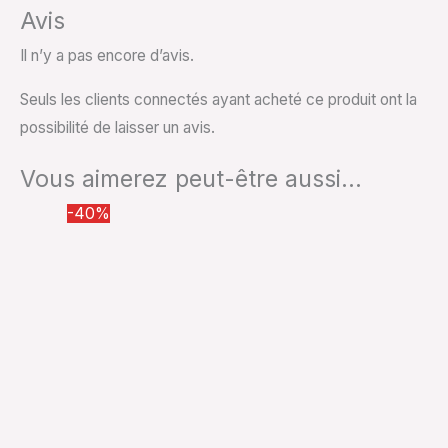
Avis
Il n’y a pas encore d’avis.
Seuls les clients connectés ayant acheté ce produit ont la
possibilité de laisser un avis.
Vous aimerez peut-être aussi…
Le
Le
-40%
prix
prix
initial
actuel
était :
est :
55.00€.
33.00€.